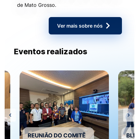
de Mato Grosso.
Ver mais sobre nós
Eventos realizados
REUNIÃO DO COMITÊ
BLI