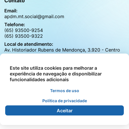
Contato
Email:
apdm.mt.social@gmail.com
Telefone:
(65) 93500-9254
(65) 93500-9322
Local de atendimento:
Av. Historiador Rubens de Mendonça, 3.920 - Centro
Politico Adiministrativo, Cuiabá - MT
Horário de atendimento:
Este site utiliza cookies para melhorar a
de segunda a sexta das 8h às 17h30h
experiência de navegação e disponibilizar
funcionalidades adicionais
Termos de uso
©2026 - APDM - Associação Para Desenvolvimento
Social dos Municípios de MT - Todos os direitos
Política de privacidade
reservados
Aceitar