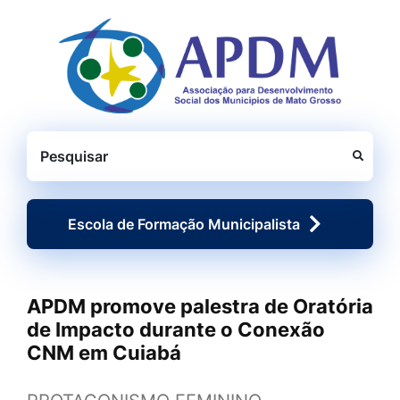
Seção de atalhos e links d
Ir para o conteúdo [alt+1]
Ir para o menu [alt+2]
Ir para o rodapé [alt+4]
Pesquisar
Escola de Formação Municipalista
APDM promove palestra de Oratória
de Impacto durante o Conexão
CNM em Cuiabá