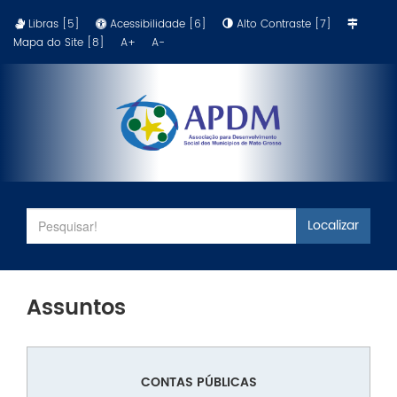
Libras [5]
Acessibilidade [6]
Alto Contraste [7]
Mapa do Site [8]
A+
A-
Localizar
Assuntos
CONTAS PÚBLICAS