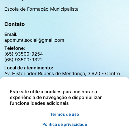
Escola de Formação Municipalista
Contato
Email:
apdm.mt.social@gmail.com
Telefone:
(65) 93500-9254
(65) 93500-9322
Local de atendimento:
Av. Historiador Rubens de Mendonça, 3.920 - Centro
Politico Adiministrativo, Cuiabá - MT
Horário de atendimento:
Este site utiliza cookies para melhorar a
de segunda a sexta das 8h às 17h30h
experiência de navegação e disponibilizar
funcionalidades adicionais
Termos de uso
©2026 - APDM - Associação Para Desenvolvimento
Social dos Municípios de MT - Todos os direitos
Política de privacidade