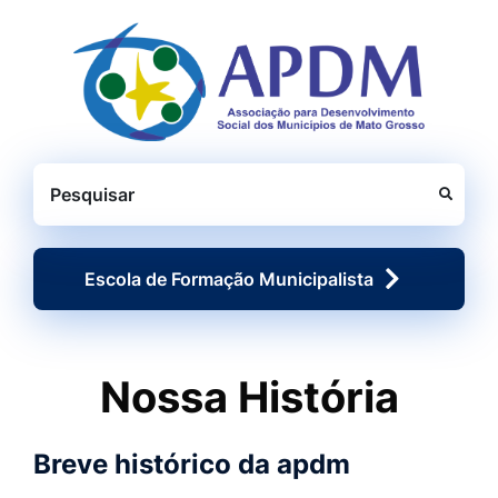
Seção de atalhos e links d
Ir para o conteúdo [alt+1]
Ir para o menu [alt+2]
Ir para o rodapé [alt+4]
Pesquisar
Escola de Formação Municipalista
Nossa História
Breve histórico da apdm