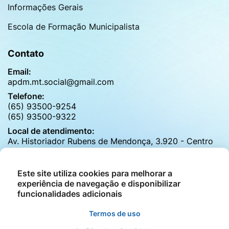
Informações Gerais
Escola de Formação Municipalista
Contato
Email:
apdm.mt.social@gmail.com
Telefone:
(65) 93500-9254
(65) 93500-9322
Local de atendimento:
Av. Historiador Rubens de Mendonça, 3.920 - Centro
Politico Adiministrativo, Cuiabá - MT
Horário de atendimento:
Este site utiliza cookies para melhorar a
de segunda a sexta das 8h às 17h30h
experiência de navegação e disponibilizar
funcionalidades adicionais
Termos de uso
©2026 - APDM - Associação Para Desenvolvimento